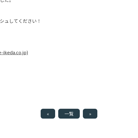
シュしてください！
eda.co.jp)
«
一覧
»