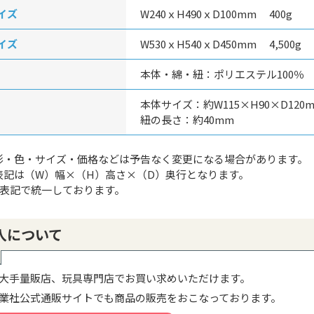
イズ
W240ｘH490ｘD100mm 400g
イズ
W530ｘH540ｘD450mm 4,500g
本体・綿・紐：ポリエステル100％
本体サイズ：約W115×H90×D120
紐の長さ：約40mm
形・色・サイズ・価格などは予告なく変更になる場合があります。
表記は（W）幅×（H）高さ×（D）奥行となります。
g表記で統一しております。
入について
大手量販店、玩具専門店でお買い求めいただけます。
業社公式通販サイトでも商品の販売をおこなっております。