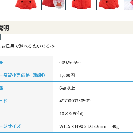
説明
てお風呂で遊べるぬいぐるみ
号
009250590
ー希望小売価格（税別）
1,000円
齢
6歳以上
ード
4970093250599
10×8(80個)
ージサイズ
W115ｘH90ｘD120mm 40g