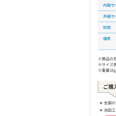
内箱サ
外箱サ
材質
備考
※商品の
※サイズ
※重量は
ご購
全国の
池田工