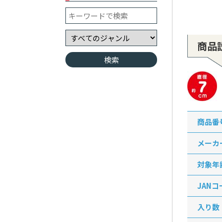
商品
商品番
メーカ
対象年
JANコ
入り数