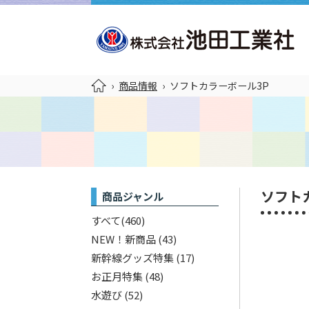
›
商品情報
›
ソフトカラーボール3P
ソフト
商品ジャンル
すべて
(460)
NEW！新商品
(43)
新幹線グッズ特集
(17)
お正月特集
(48)
水遊び
(52)