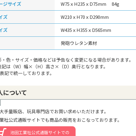
ージサイズ
W75ｘH235ｘD75mm 84g
イズ
W210ｘH70ｘD290mm
イズ
W435ｘH355ｘD565mm
発砲ウレタン素材
形・色・サイズ・価格などは予告なく変更になる場合があります。
表記は（W）幅×（H）高さ×（D）奥行となります。
g表記で統一しております。
入について
大手量販店、玩具専門店でお買い求めいただけます。
業社公式通販サイトでも商品の販売をおこなっております。
池田工業社公式通販サイトでの