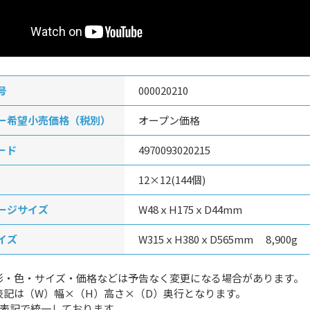
号
000020210
ー希望小売価格（税別）
オープン価格
ード
4970093020215
12×12(144個)
ージサイズ
W48ｘH175ｘD44mm
イズ
W315ｘH380ｘD565mm 8,900g
形・色・サイズ・価格などは予告なく変更になる場合があります。
表記は（W）幅×（H）高さ×（D）奥行となります。
g表記で統一しております。