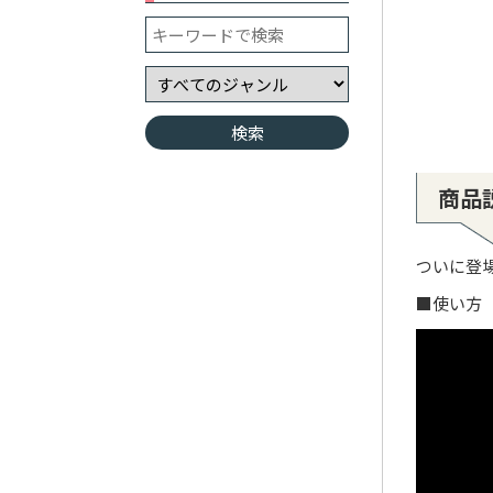
商品
ついに登
■使い方