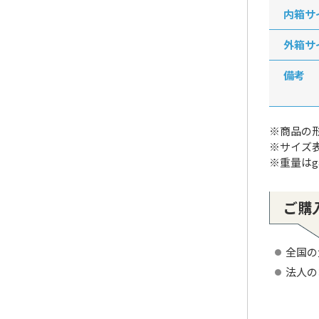
内箱サ
外箱サ
備考
※商品の
※サイズ
※重量は
ご購
全国の
法人の