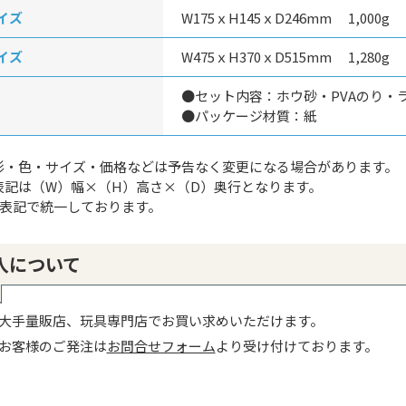
イズ
W175ｘH145ｘD246mm 1,000g
イズ
W475ｘH370ｘD515mm 1,280g
●セット内容：ホウ砂・PVAのり・
●パッケージ材質：紙
形・色・サイズ・価格などは予告なく変更になる場合があります。
表記は（W）幅×（H）高さ×（D）奥行となります。
g表記で統一しております。
入について
大手量販店、玩具専門店でお買い求めいただけます。
お客様のご発注は
お問合せフォーム
より受け付けております。