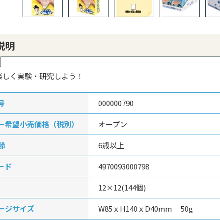
説明
楽しく実験・研究しよう！
号
000000790
ー希望小売価格（税別）
オープン
齢
6歳以上
ード
4970093000798
12×12(144個)
ージサイズ
W85ｘH140ｘD40mm 50g