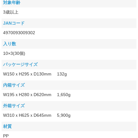
対象年齢
3歳以上
JANコード
4970093009302
入り数
10×3(30個)
パッケージサイズ
W150ｘH295ｘD130mm 132g
内箱サイズ
W195ｘH280ｘD620mm 1,650g
外箱サイズ
W310ｘH625ｘD645mm 5,900g
材質
PP