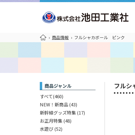
›
商品情報
›
フルシャカボール ピンク
フルシ
商品ジャンル
すべて
(460)
NEW！新商品
(43)
新幹線グッズ特集
(17)
お正月特集
(48)
水遊び
(52)