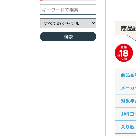
商品
商品番
メーカ
対象年
JANコ
入り数