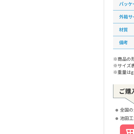
パッケ
外箱サ
材質
備考
※商品の
※サイズ
※重量は
ご購
全国の
池田工