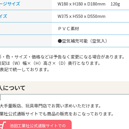
ージサイズ
W180ｘH180ｘD180mm 120g
イズ
W375ｘH550ｘD550mm
ＰＶＣ素材
●空気補充可能（空気入）
形・色・サイズ・価格などは予告なく変更になる場合があります。
表記は（W）幅×（H）高さ×（D）奥行となります。
g表記で統一しております。
入について
大手量販店、玩具専門店でお買い求めいただけます。
業社公式通販サイトでも商品の販売をおこなっております。
池田工業社公式通販サイトでの